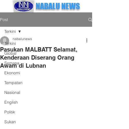
NABALU NEWS
Post
Terkini
nabalunews
Terkini
Pasukan MALBATT Selamat,
Global
Kenderaan Diserang Orang
Semasa
Awam di Lubnan
Ekonomi
Tempatan
Nasional
English
Politik
Sukan