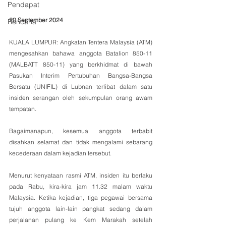
Pendapat
20 September 2024
Rencana
KUALA LUMPUR: Angkatan Tentera Malaysia (ATM) 
mengesahkan bahawa anggota Batalion 850-11 
(MALBATT 850-11) yang berkhidmat di bawah 
Pasukan Interim Pertubuhan Bangsa-Bangsa 
Bersatu (UNIFIL) di Lubnan terlibat dalam satu 
insiden serangan oleh sekumpulan orang awam 
tempatan. 
Bagaimanapun, kesemua anggota terbabit 
disahkan selamat dan tidak mengalami sebarang 
kecederaan dalam kejadian tersebut.
Menurut kenyataan rasmi ATM, insiden itu berlaku 
pada Rabu, kira-kira jam 11.32 malam waktu 
Malaysia. Ketika kejadian, tiga pegawai bersama 
tujuh anggota lain-lain pangkat sedang dalam 
perjalanan pulang ke Kem Marakah setelah 