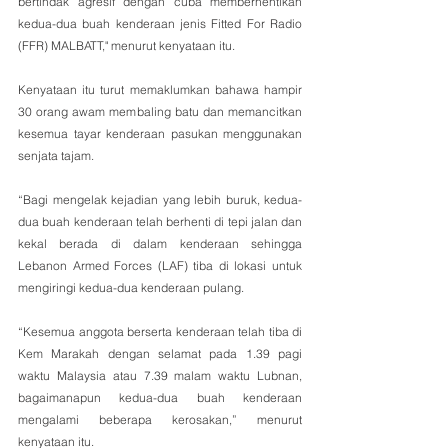
bertindak agresif dengan cuba memberhentikan 
kedua-dua buah kenderaan jenis Fitted For Radio 
(FFR) MALBATT," menurut kenyataan itu.
Kenyataan itu turut memaklumkan bahawa hampir 
30 orang awam membaling batu dan memancitkan 
kesemua tayar kenderaan pasukan menggunakan 
senjata tajam.
“Bagi mengelak kejadian yang lebih buruk, kedua-
dua buah kenderaan telah berhenti di tepi jalan dan 
kekal berada di dalam kenderaan sehingga 
Lebanon Armed Forces (LAF) tiba di lokasi untuk 
mengiringi kedua-dua kenderaan pulang. 
“Kesemua anggota berserta kenderaan telah tiba di 
Kem Marakah dengan selamat pada 1.39 pagi 
waktu Malaysia atau 7.39 malam waktu Lubnan, 
bagaimanapun kedua-dua buah kenderaan 
mengalami beberapa kerosakan,” menurut 
kenyataan itu. 