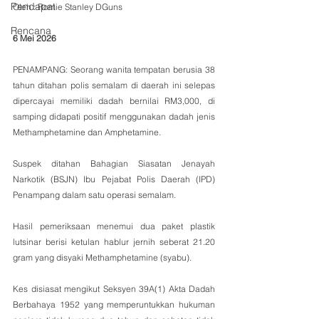
Pendapat
Oleh : Romie Stanley DGuns
Rencana
6 Mei 2026
PENAMPANG: Seorang wanita tempatan berusia 38 
tahun ditahan polis semalam di daerah ini selepas 
dipercayai memiliki dadah bernilai RM3,000, di 
samping didapati positif menggunakan dadah jenis 
Methamphetamine dan Amphetamine.
Suspek ditahan Bahagian Siasatan Jenayah 
Narkotik (BSJN) Ibu Pejabat Polis Daerah (IPD) 
Penampang dalam satu operasi semalam. 
Hasil pemeriksaan menemui dua paket plastik 
lutsinar berisi ketulan hablur jernih seberat 21.20 
gram yang disyaki Methamphetamine (syabu).
Kes disiasat mengikut Seksyen 39A(1) Akta Dadah 
Berbahaya 1952 yang memperuntukkan hukuman 