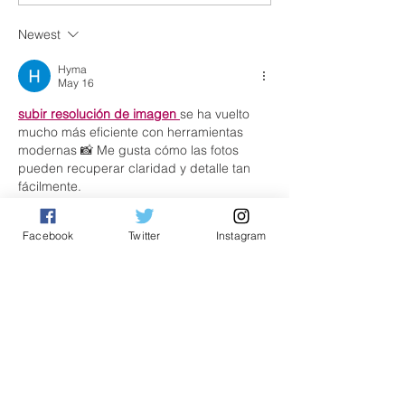
bersatu jayakan Pelan
Sumbangan Ke
Newest
Pembangunan
Keluarga Mendi
Penampang
Kampung Gahu
Hyma
May 16
subir resolución de imagen 
se ha vuelto 
mucho más eficiente con herramientas 
modernas 📸 Me gusta cómo las fotos 
pueden recuperar claridad y detalle tan 
fácilmente.
Like
Reply
Facebook
Twitter
Instagram
Harry Potter
May 12
Overall, this kind of coordination between
deixar foto 4k 
event organizers and traffic 
authorities plays a key role in ensuring 
both the success of the celebration and 
minimal disruption to the public.