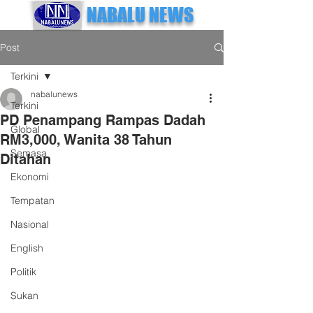
NABALU NEWS
Post
Terkini
nabalunews
Terkini
PD Penampang Rampas Dadah
Global
RM3,000, Wanita 38 Tahun
Semasa
Ditahan
Ekonomi
Tempatan
Nasional
English
Politik
Sukan