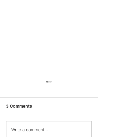
3 Comments
Write a comment...
Ewon seru Pengerusi
Pemaju Mukim 
JKKK Penampang
Ewon Sampaik