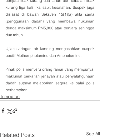
penjara tidak kurang dua tahun dan sebatan tidak 
kurang tiga kali jika sabit kesalahan. Suspek juga 
disiasat di bawah Seksyen 15(1)(a) akta sama 
(penggunaan dadah) yang membawa hukuman 
denda maksimum RM5,000 atau penjara sehingga 
dua tahun.
Ujian saringan air kencing mengesahkan suspek 
positif Methamphetamine dan Amphetamine.
Pihak polis menyeru orang ramai yang mempunyai 
maklumat berkaitan jenayah atau penyalahgunaan 
dadah supaya melaporkan segera ke balai polis 
berhampiran.
Tempatan
See All
Related Posts