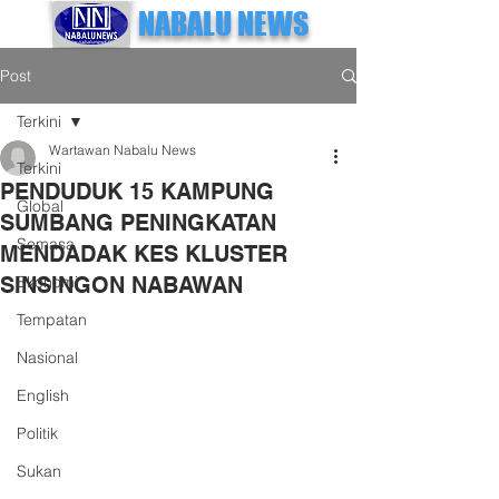
NABALU NEWS
Post
Terkini
Wartawan Nabalu News
Terkini
PENDUDUK 15 KAMPUNG
Global
SUMBANG PENINGKATAN
Semasa
MENDADAK KES KLUSTER
SINSINGON NABAWAN
Ekonomi
Tempatan
Nasional
English
Politik
Sukan