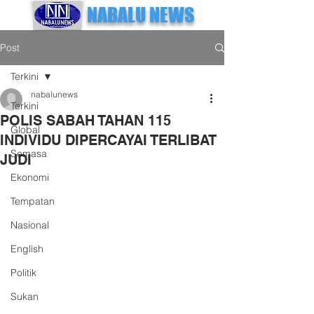
NABALU NEWS
Post
Terkini
nabalunews
Terkini
POLIS SABAH TAHAN 115
Global
INDIVIDU DIPERCAYAI TERLIBAT
Semasa
JUDI
Ekonomi
Tempatan
Nasional
English
Politik
Sukan