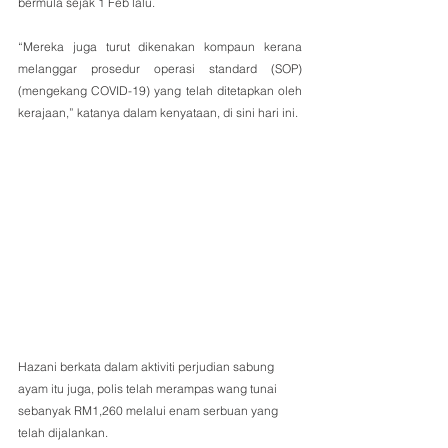
bermula sejak 1 Feb lalu.
“Mereka juga turut dikenakan kompaun kerana 
melanggar prosedur operasi standard (SOP) 
(mengekang COVID-19) yang telah ditetapkan oleh 
kerajaan,” katanya dalam kenyataan, di sini hari ini.
Hazani berkata dalam aktiviti perjudian sabung 
ayam itu juga, polis telah merampas wang tunai 
sebanyak RM1,260 melalui enam serbuan yang 
telah dijalankan.