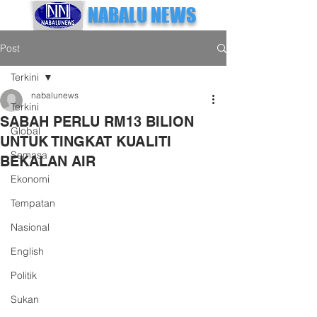
NABALU NEWS
Post
Terkini
nabalunews
Terkini
SABAH PERLU RM13 BILION
Global
UNTUK TINGKAT KUALITI
Semasa
BEKALAN AIR
Ekonomi
Tempatan
Nasional
English
Politik
Sukan