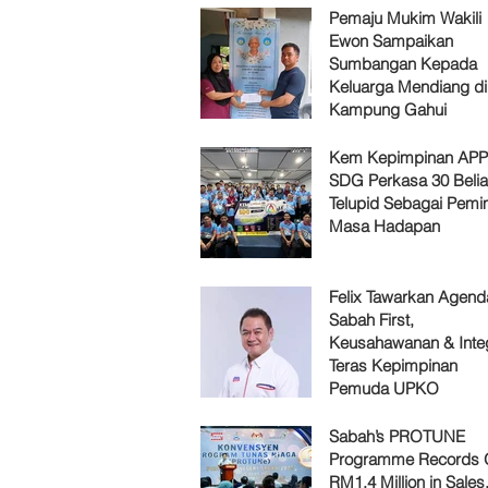
Pemaju Mukim Wakili
Ewon Sampaikan
Sumbangan Kepada
Keluarga Mendiang di
Kampung Gahui
Kem Kepimpinan AP
SDG Perkasa 30 Belia
Telupid Sebagai Pemi
Masa Hadapan
Felix Tawarkan Agenda
Sabah First,
Keusahawanan & Integ
Teras Kepimpinan
Pemuda UPKO
Sabah’s PROTUNE
Programme Records 
RM1.4 Million in Sales