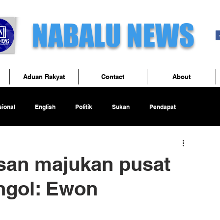
NABALU NEWS
Aduan Rakyat
Contact
About
ional
English
Politik
Sukan
Pendapat
san majukan pusat
ongol: Ewon