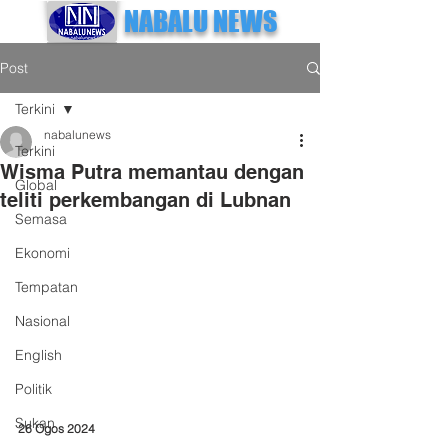
NABALU NEWS
Post
Terkini
nabalunews
Terkini
Wisma Putra memantau dengan
Global
teliti perkembangan di Lubnan
Semasa
Ekonomi
Tempatan
Nasional
English
Politik
Sukan
26 Ogos 2024