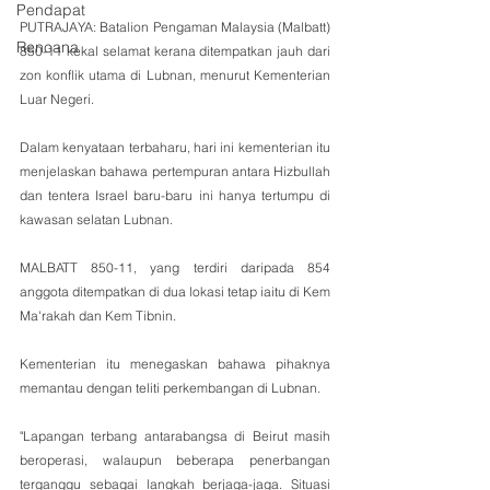
Pendapat
PUTRAJAYA: Batalion Pengaman Malaysia (Malbatt) 
Rencana
850-11 kekal selamat kerana ditempatkan jauh dari 
zon konflik utama di Lubnan, menurut Kementerian 
Luar Negeri.
Dalam kenyataan terbaharu, hari ini kementerian itu 
menjelaskan bahawa pertempuran antara Hizbullah 
dan tentera Israel baru-baru ini hanya tertumpu di 
kawasan selatan Lubnan.
MALBATT 850-11, yang terdiri daripada 854 
anggota ditempatkan di dua lokasi tetap iaitu di Kem 
Ma'rakah dan Kem Tibnin.
Kementerian itu menegaskan bahawa pihaknya 
memantau dengan teliti perkembangan di Lubnan.
"Lapangan terbang antarabangsa di Beirut masih 
beroperasi, walaupun beberapa penerbangan 
terganggu sebagai langkah berjaga-jaga. Situasi 