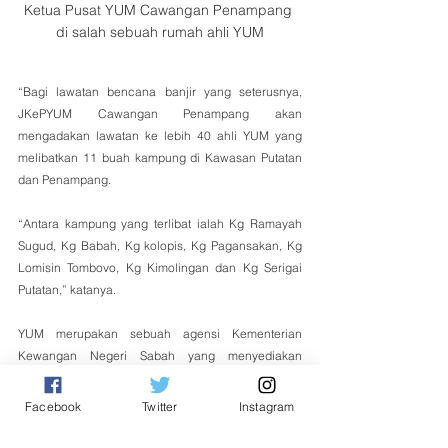
Ketua Pusat YUM Cawangan Penampang 
di salah sebuah rumah ahli YUM
“Bagi lawatan bencana banjir yang seterusnya, 
JKePYUM Cawangan Penampang akan 
mengadakan lawatan ke lebih 40 ahli YUM yang 
melibatkan 11 buah kampung di Kawasan Putatan 
dan Penampang.
“Antara kampung yang terlibat ialah Kg Ramayah 
Sugud, Kg Babah, Kg kolopis, Kg Pagansakan, Kg 
Lomisin Tombovo, Kg Kimolingan dan Kg Serigai 
Putatan,” katanya.
YUM merupakan sebuah agensi Kementerian 
Kewangan Negeri Sabah yang menyediakan 
pinjaman kecil-kecilan untuk penduduk negeri 
Sabah khususnya kepada mereka yang 
Facebook
Twitter
Instagram
berpendapatan rendah. 