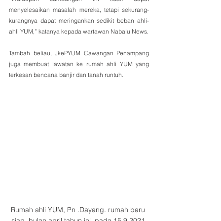
menyelesaikan masalah mereka, tetapi sekurang-
kurangnya dapat meringankan sedikit beban ahli-
ahli YUM,” katanya kepada wartawan Nabalu News.
Tambah beliau, JkePYUM Cawangan Penampang 
juga membuat lawatan ke rumah ahli YUM yang 
terkesan bencana banjir dan tanah runtuh.
Rumah ahli YUM, Pn .Dayang. rumah baru 
siap  bulan april tahun ini. pada 15.9.2021 