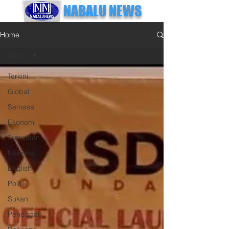
NABALU NEWS
Home
Terkini
Terkini
Global
Semasa
Ekonomi
Tempatan
Nasional
English
Politik
Sukan
Pendapat