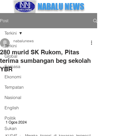
NABALU NEWS
Post
Terkini
nabalunews
Terkini
280 murid SK Rukom, Pitas
Global
terima sumbangan beg sekolah
Semasa
YBR
Ekonomi
Tempatan
Nasional
English
Politik
1 Ogos 2024
Sukan
KUDAT :  Mereka tinggal di kawasan terpencil, 