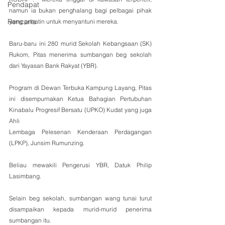
Pendapat
namun ia bukan penghalang bagi pelbagai pihak 
Rencana
yang prihatin untuk menyantuni mereka.
Baru-baru ini 280 murid Sekolah Kebangsaan (SK) 
Rukom, Pitas menerima sumbangan beg sekolah 
dari Yayasan Bank Rakyat (YBR).
Program di Dewan Terbuka Kampung Layang, Pitas 
ini disempurnakan Ketua Bahagian Pertubuhan 
Kinabalu Progresif Bersatu (UPKO) Kudat yang juga 
Ahli
Lembaga Pelesenan Kenderaan Perdagangan 
(LPKP), Junsim Rumunzing.
Beliau mewakili Pengerusi YBR, Datuk Philip 
Lasimbang.
Selain beg sekolah, sumbangan wang tunai turut 
disampaikan kepada murid-murid penerima 
sumbangan itu.