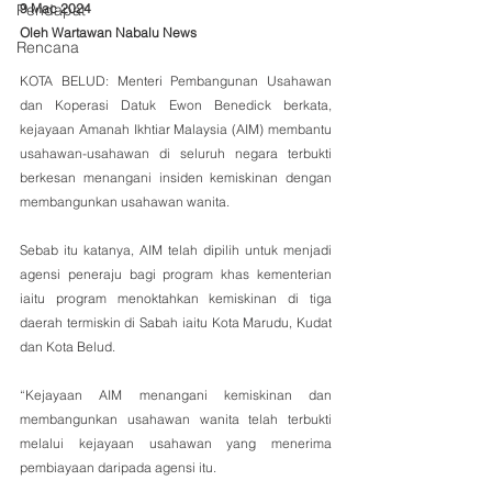
Pendapat
9 Mac 2024
Oleh Wartawan Nabalu News 
Rencana
KOTA BELUD: Menteri Pembangunan Usahawan 
dan Koperasi Datuk Ewon Benedick berkata, 
kejayaan Amanah Ikhtiar Malaysia (AIM) membantu 
usahawan-usahawan di seluruh negara terbukti 
berkesan menangani insiden kemiskinan dengan 
membangunkan usahawan wanita.
Sebab itu katanya, AIM telah dipilih untuk menjadi 
agensi peneraju bagi program khas kementerian 
iaitu program menoktahkan kemiskinan di tiga 
daerah termiskin di Sabah iaitu Kota Marudu, Kudat 
dan Kota Belud.
“Kejayaan AIM menangani kemiskinan dan 
membangunkan usahawan wanita telah terbukti 
melalui kejayaan usahawan yang menerima 
pembiayaan daripada agensi itu.