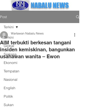
NABALU NEWS
Post
Terkini
Wartawan Nabalu News
Terkini
AIM terbukti berkesan tangani
Global
insiden kemiskinan, bangunkan
Semasa
usahawan wanita – Ewon
Ekonomi
Tempatan
Nasional
English
Politik
Sukan