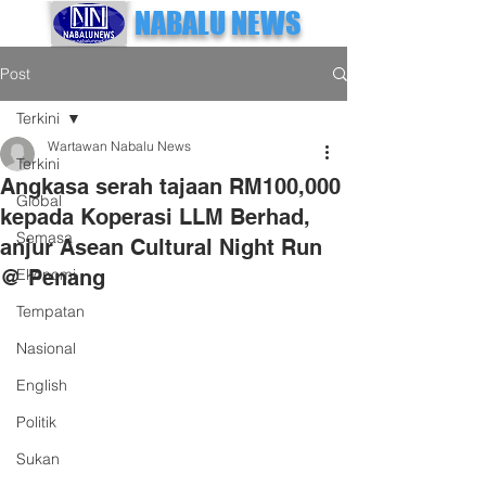
NABALU NEWS
Post
Terkini
Wartawan Nabalu News
Terkini
Angkasa serah tajaan RM100,000
Global
kepada Koperasi LLM Berhad,
Semasa
anjur Asean Cultural Night Run
@ Penang
Ekonomi
Tempatan
Nasional
English
Politik
Sukan