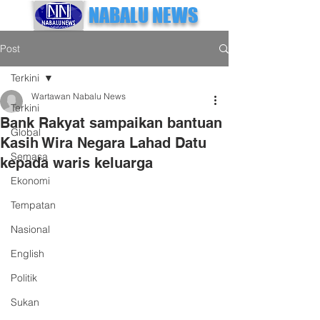
NABALU NEWS
Post
Terkini
Wartawan Nabalu News
Terkini
Bank Rakyat sampaikan bantuan
Global
Kasih Wira Negara Lahad Datu
Semasa
kepada waris keluarga
Ekonomi
Tempatan
Nasional
English
Politik
Sukan