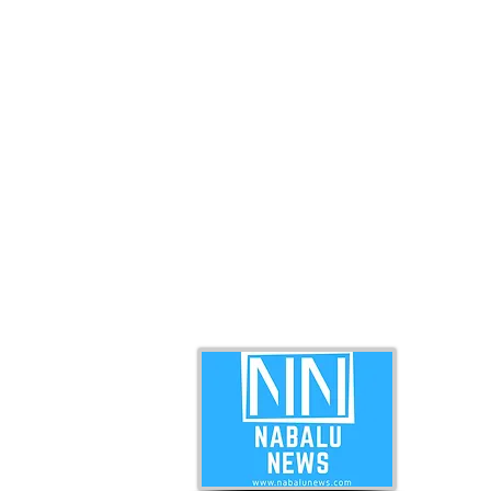
ABO
Nabal
news 