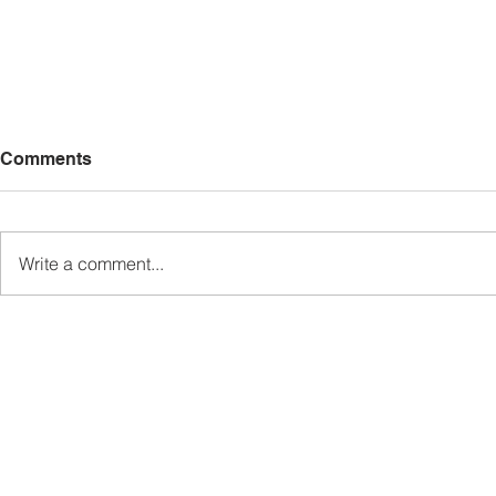
Comments
Write a comment...
Ewon lancar RISE & S-
Gandingan 
SEED, perkasa
Terima Sok
pembangunan usahawan
Pemuda UP
Sabah
Ranau