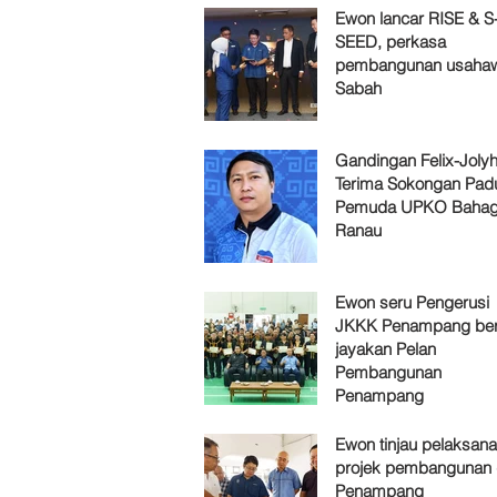
Ewon lancar RISE & S
SEED, perkasa
pembangunan usaha
Sabah
Gandingan Felix-Jol
Terima Sokongan Pad
Pemuda UPKO Bahag
Ranau
Ewon seru Pengerusi
JKKK Penampang ber
jayakan Pelan
Pembangunan
Penampang
Ewon tinjau pelaksan
projek pembangunan 
Penampang