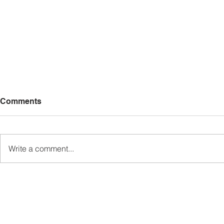
Comments
Write a comment...
MINDET Sports strengthens
Sukan MIN
camaraderie, cooperation
semangat k
among agencies
kerjasama 