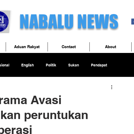
NABALU NEWS
Aduan Rakyat
Contact
About
ional
English
Politik
Sukan
Pendapat
rama Avasi
akan peruntukan
perasi