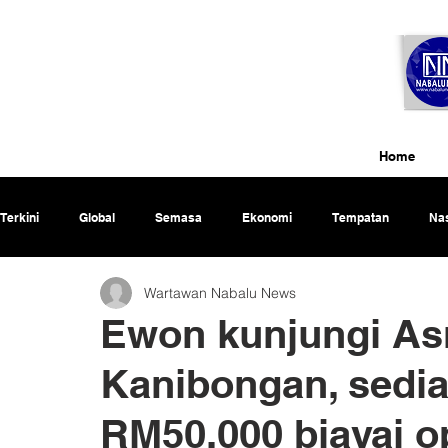
Home
Terkini
Global
Semasa
Ekonomi
Tempatan
Nas
Wartawan Nabalu News
Rencana
Ewon kunjungi As
Kanibongan, sedi
RM50,000 biayai o