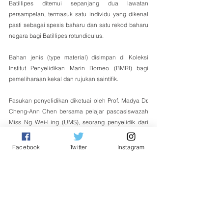
Batillipes ditemui sepanjang dua lawatan 
persampelan, termasuk satu individu yang dikenal 
pasti sebagai spesis baharu dan satu rekod baharu 
negara bagi Batillipes rotundiculus.
Bahan jenis (type material) disimpan di Koleksi 
Institut Penyelidikan Marin Borneo (BMRI) bagi 
pemeliharaan kekal dan rujukan saintifik.
Pasukan penyelidikan diketuai oleh Prof. Madya Dr. 
Cheng-Ann Chen bersama pelajar pascasiswazah 
Miss Ng Wei-Ling (UMS), seorang penyelidik dari 
Universiti Malaysia Sarawak (UNIMAS), serta Prof. 
Dr. Tadashi Kajita dari University of the Ryukyus, 
Facebook
Twitter
Instagram
Jepun.
Dr. Chen juga mengesyorkan tinjauan yang lebih 
meluas dan penggunaan kaedah molekul moden 
seperti eDNA untuk mendedahkan kepelbagaian 
mikrofauna marin Malaysia yang sebenar.
Tempatan