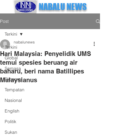
NABALU NEWS
Post
Terkini
nabalunews
Terkini
Hari Malaysia: Penyelidik UMS
Global
temui spesies beruang air
Semasa
baharu, beri nama Batillipes
Malaysianus
Ekonomi
Tempatan
Nasional
English
Politik
Sukan