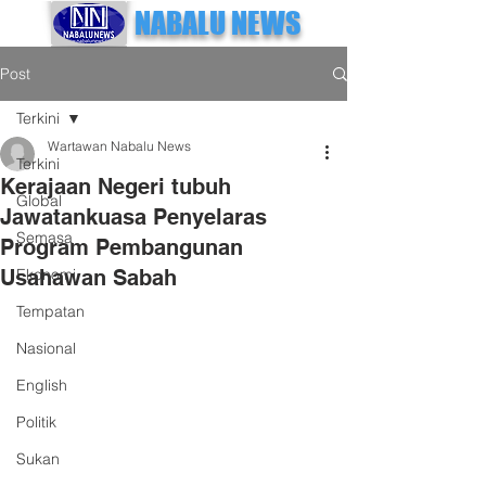
NABALU NEWS
Post
Terkini
Wartawan Nabalu News
Terkini
Kerajaan Negeri tubuh
Global
Jawatankuasa Penyelaras
Semasa
Program Pembangunan
Usahawan Sabah
Ekonomi
Tempatan
Nasional
English
Politik
Sukan