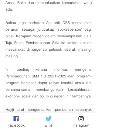
Arena Belia dan memanfaatkan kemudahan yang 
ada.
Beliau juga berharap Ahli-ahli DBS memainkan 
peranan sebagai jurucakap (spokesperson) bagi 
pihak Kerajaan Negeri dalam menyampaikan Hala 
Tuju Pelan Pembangunan SMJ ke setiap lapisan 
masyarakat di segenap pelosok daerah masing- 
masing.
"Ini penting kerana informasi mengenai 
Pembangunan SMJ 1.0 2021-2025 dan program-
program bersasar dapat rakyat ketahui untuk kita 
bersama-sama membangunkan kesejahteraan 
ekonomi, sosial dan politik di negeri ini," tambahnya.
Hajiji turut mengumumkan pemberian sebanyak 
RM2,000 secara "one off" kepada semua 79 Ahli 
DBS.
Facebook
Twitter
Instagram
Tempatan