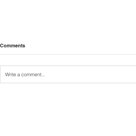
Comments
Write a comment...
MINDET Sports strengthens
Sukan MIN
camaraderie, cooperation
semangat k
among agencies
kerjasama 