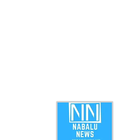
ABO
Nabal
news 