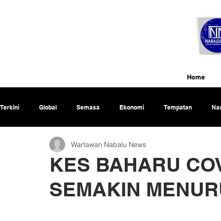
Home
Terkini
Global
Semasa
Ekonomi
Tempatan
Nas
Wartawan Nabalu News
Rencana
KES BAHARU COV
SEMAKIN MENUR