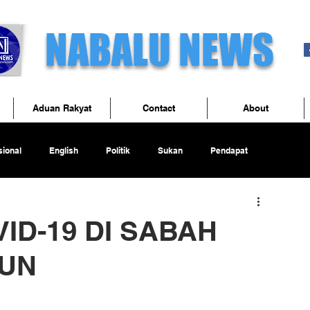
NABALU NEWS
Aduan Rakyat
Contact
About
ional
English
Politik
Sukan
Pendapat
ID-19 DI SABAH
UN