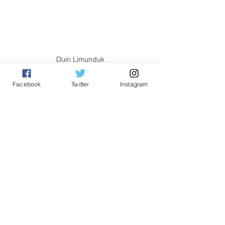
Duin Limunduk
“Kami juga berterima kasih kepada Ahli Dewan 
Facebook
Twitter
Instagram
Undangan Negeri (Adun) Kadamaian Datuk Ewon 
Benedick dan Jabatan Hidupan Liar atas kerjasama 
dan sokongan penuh untuk menjayakan projek ini.
Sementara itu Yang Dipertua GOMPITO Duin 
Limunduk merakamkan ucapan terima kasih 
kepada GCS kerana memilih Kampung Kiau 
sebagai lokasi projek mereka.
“Kami menyokong penuh projek GReP di Kg.Kiau 
dan berharap ia dapat dilaksanakan mengikut 
perancangan,” katanya.
Tempatan