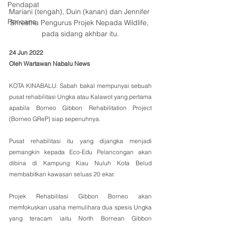
Pendapat
Mariani (tengah), Duin (kanan) dan Jennifer 
Rencana
Shrestha Pengurus Projek Nepada Wildlife, 
pada sidang akhbar itu.
24 Jun 2022
Oleh Wartawan Nabalu News
KOTA KINABALU: Sabah bakal mempunyai sebuah 
pusat rehabilitasi Ungka atau Kalawot yang pertama 
apabila Borneo Gibbon Rehabilitation Project  
(Borneo GReP) siap sepenuhnya.
Pusat rehabilitasi itu yang dijangka menjadi 
pemangkin kepada Eco-Edu Pelancongan akan 
dibina di Kampung Kiau Nuluh Kota Belud 
membabitkan kawasan seluas 20 ekar.
Projek Rehabilitasi Gibbon Borneo akan 
memfokuskan usaha memulihara dua spesis Ungka 
yang teracam iaitu North Bornean Gibbon 