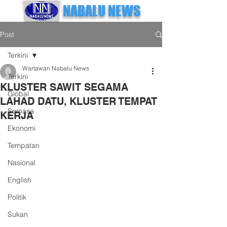
NABALU NEWS
Post
Terkini
Wartawan Nabalu News
Terkini
KLUSTER SAWIT SEGAMA
Global
LAHAD DATU, KLUSTER TEMPAT
Semasa
KERJA
Ekonomi
Tempatan
Nasional
English
Politik
Sukan