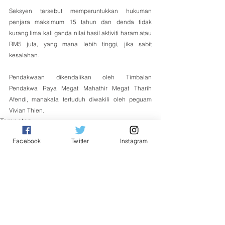
Seksyen tersebut memperuntukkan hukuman 
penjara maksimum 15 tahun dan denda tidak 
kurang lima kali ganda nilai hasil aktiviti haram atau 
RM5 juta, yang mana lebih tinggi, jika sabit 
kesalahan.
Pendakwaan dikendalikan oleh Timbalan 
Pendakwa Raya Megat Mahathir Megat Tharih 
Afendi, manakala tertuduh diwakili oleh peguam 
Vivian Thien.
Tempatan
Facebook
Twitter
Instagram
See All
Related Posts