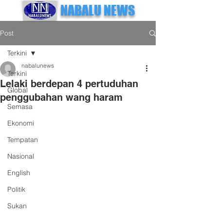
NABALU NEWS
Post
Terkini
nabalunews
Terkini
Lelaki berdepan 4 pertuduhan
Global
penggubahan wang haram
Semasa
Ekonomi
Tempatan
Nasional
English
Politik
Sukan