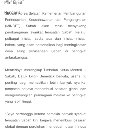
10 Jun 2026
Pendapat
Rencana
SEOUL, Korea Selatan: Kementerian Pembangunan 
Perindustrian, Keusahawanan dan Pengangkutan 
(MINDET) Sabah akan terus menyokong 
pembangunan syarikat tempatan Sabah melalui 
pelbagai inisiatif sedia ada dan inisiatif-inisiatif 
baharu yang akan perkenalkan bagi meningkatkan 
daya saing perusahaan Sabah di peringkat 
antarabangsa.
Menterinya merangkap Timbalan Ketua Menteri III 
Sabah, Datuk Ewon Benedick berkata, usaha itu 
penting bagi memastikan lebih banyak syarikat 
tempatan berjaya menembusi pasaran global dan 
mengembangkan perniagaan mereka ke peringkat 
yang lebih tinggi.
“Saya berbangga kerana semakin banyak syarikat 
tempatan Sabah kini berjaya menembusi pasaran 
global dengan perolehan mencecah jutaan hingga 