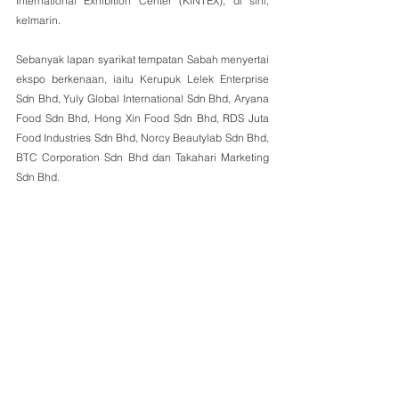
International Exhibition Center (KINTEX), di sini, 
kelmarin.
Sebanyak lapan syarikat tempatan Sabah menyertai 
ekspo berkenaan, iaitu Kerupuk Lelek Enterprise 
Sdn Bhd, Yuly Global International Sdn Bhd, Aryana 
Food Sdn Bhd, Hong Xin Food Sdn Bhd, RDS Juta 
Food Industries Sdn Bhd, Norcy Beautylab Sdn Bhd, 
BTC Corporation Sdn Bhd dan Takahari Marketing 
Sdn Bhd.