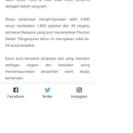
delegasi Sabah yang lain.
Ekspo berkenaan menghimpunkan lebih 3,400 
reruai melibatkan 1,800 syarikat dari 49 negara, 
termasuk Malaysia yang turut menampilkan Pavilion 
Sabah. Penganjuran tahun ini merupakan edisi ke-
44 acara tersebut.
Ewon turut bersama jemputan lain yang mewakili 
pelbagai negara dan kedutaan asing 
menyempurnakan perasmian rasmi ekspo 
berkenaan.
Turut serta dalam lawatan kerja itu, Setiausaha Tetap 
Facebook
Twitter
Instagram
MINDET Datuk Thomas Logijin, CEO KKIP Cecilia 
Amid, Pengurus Besar Kumpulan SEDCO Datuk Ar 
James Wong Kein Peng, CEO Invest Sabah Bhd 
Kevin Ukang dan pegawai-pegawai MINDET serta 
agensi kementerian.
Global