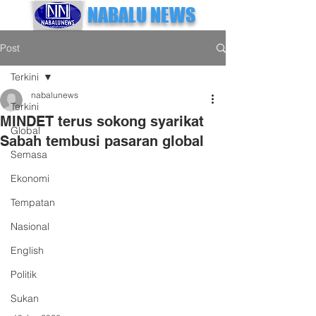
NABALU NEWS
Post
Terkini
nabalunews
Terkini
MINDET terus sokong syarikat
Global
Sabah tembusi pasaran global
Semasa
Ekonomi
Tempatan
Nasional
English
Politik
Sukan