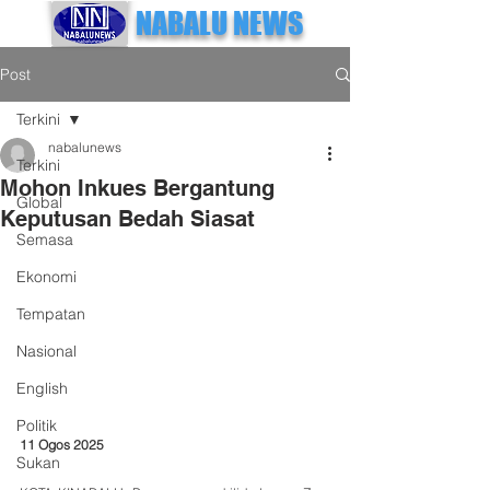
NABALU NEWS
Post
Terkini
nabalunews
Terkini
Mohon Inkues Bergantung
Global
Keputusan Bedah Siasat
Semasa
Ekonomi
Tempatan
Nasional
English
Politik
11 Ogos 2025
Sukan