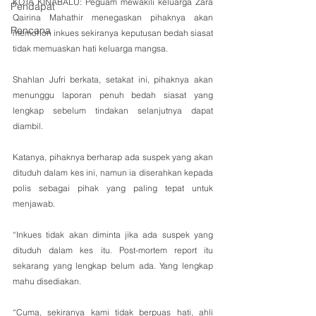
KOTA KINABALU: Peguam mewakili keluarga Zara 
Pendapat
Qairina Mahathir menegaskan pihaknya akan 
Rencana
memohon inkues sekiranya keputusan bedah siasat 
tidak memuaskan hati keluarga mangsa.
Shahlan Jufri berkata, setakat ini, pihaknya akan 
menunggu laporan penuh bedah siasat yang 
lengkap sebelum tindakan selanjutnya dapat 
diambil.
Katanya, pihaknya berharap ada suspek yang akan 
dituduh dalam kes ini, namun ia diserahkan kepada 
polis sebagai pihak yang paling tepat untuk 
menjawab.
“Inkues tidak akan diminta jika ada suspek yang 
dituduh dalam kes itu. Post-mortem report itu 
sekarang yang lengkap belum ada. Yang lengkap 
mahu disediakan.
“Cuma, sekiranya kami tidak berpuas hati, ahli 