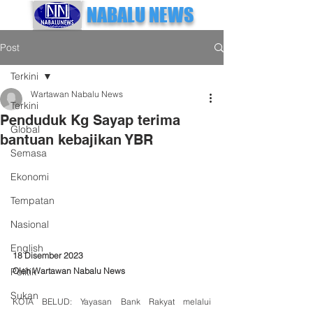
NABALU NEWS
Post
Terkini
Wartawan Nabalu News
Terkini
Penduduk Kg Sayap terima
Global
bantuan kebajikan YBR
Semasa
Ekonomi
Tempatan
Nasional
English
18 Disember 2023
Oleh Wartawan Nabalu News 
Politik
Sukan
KOTA BELUD: Yayasan Bank Rakyat melalui 