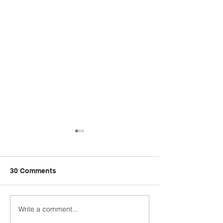
30 Comments
Write a comment...
Felix Tawarkan Agenda
Sabah’s PROT
Sabah First,
Programme Re