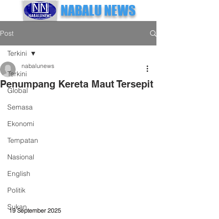
NABALU NEWS
Post
Terkini
nabalunews
Terkini
Penumpang Kereta Maut Tersepit
Global
Semasa
Ekonomi
Tempatan
Nasional
English
Politik
Sukan
19 September 2025