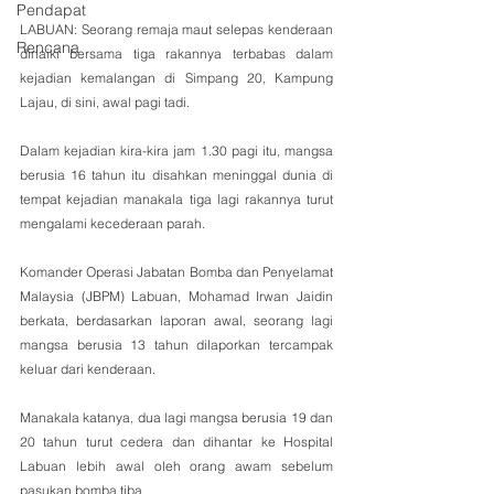
Pendapat
LABUAN: Seorang remaja maut selepas kenderaan 
Rencana
dinaiki bersama tiga rakannya terbabas dalam 
kejadian kemalangan di Simpang 20, Kampung 
Lajau, di sini, awal pagi tadi.
Dalam kejadian kira-kira jam 1.30 pagi itu, mangsa 
berusia 16 tahun itu disahkan meninggal dunia di 
tempat kejadian manakala tiga lagi rakannya turut 
mengalami kecederaan parah.
Komander Operasi Jabatan Bomba dan Penyelamat 
Malaysia (JBPM) Labuan, Mohamad Irwan Jaidin 
berkata, berdasarkan laporan awal, seorang lagi 
mangsa berusia 13 tahun dilaporkan tercampak 
keluar dari kenderaan.
Manakala katanya, dua lagi mangsa berusia 19 dan 
20 tahun turut cedera dan dihantar ke Hospital 
Labuan lebih awal oleh orang awam sebelum 
pasukan bomba tiba.