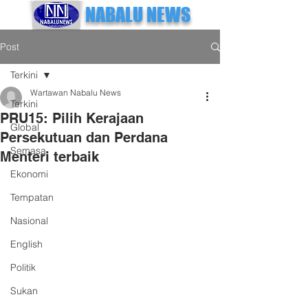
NABALU NEWS
Post
Terkini
Wartawan Nabalu News
Terkini
PRU15: Pilih Kerajaan
Global
Persekutuan dan Perdana
Semasa
Menteri terbaik
Ekonomi
Tempatan
Nasional
English
Politik
Sukan