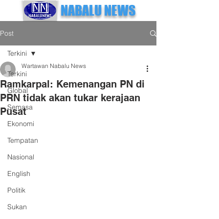
NABALU NEWS
Post
Terkini
Wartawan Nabalu News
Terkini
Ramkarpal: Kemenangan PN di
Global
PRN tidak akan tukar kerajaan
Semasa
Pusat
Ekonomi
Tempatan
Nasional
English
Politik
Sukan