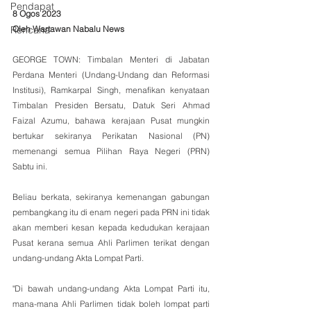
Pendapat
8 Ogos 2023
Oleh Wartawan Nabalu News
Rencana
GEORGE TOWN: Timbalan Menteri di Jabatan 
Perdana Menteri (Undang-Undang dan Reformasi 
Institusi), Ramkarpal Singh, menafikan kenyataan 
Timbalan Presiden Bersatu, Datuk Seri Ahmad 
Faizal Azumu, bahawa kerajaan Pusat mungkin 
bertukar sekiranya Perikatan Nasional (PN) 
memenangi semua Pilihan Raya Negeri (PRN) 
Sabtu ini.
Beliau berkata, sekiranya kemenangan gabungan 
pembangkang itu di enam negeri pada PRN ini tidak 
akan memberi kesan kepada kedudukan kerajaan 
Pusat kerana semua Ahli Parlimen terikat dengan 
undang-undang Akta Lompat Parti.
"Di bawah undang-undang Akta Lompat Parti itu, 
mana-mana Ahli Parlimen tidak boleh lompat parti 