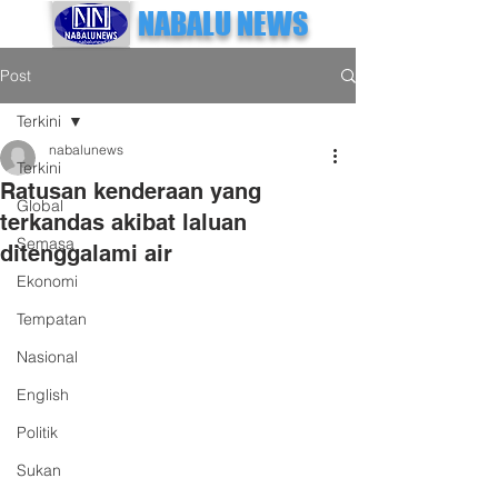
NABALU NEWS
Post
Terkini
nabalunews
Terkini
Ratusan kenderaan yang
Global
terkandas akibat laluan
Semasa
ditenggalami air
Ekonomi
Tempatan
Nasional
English
Politik
Sukan