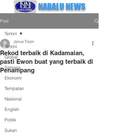
NABALU NEWS
Post
Terkini
Janus Tioon
Terkini
Rekod terbaik di Kadamaian,
Global
pasti Ewon buat yang terbaik di
Semasa
Penampang
Ekonomi
Tempatan
Nasional
English
Politik
Sukan