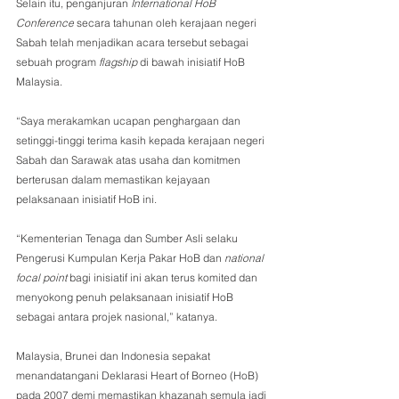
Selain itu, penganjuran 
International HoB 
Conference
 secara tahunan oleh kerajaan negeri 
Sabah telah menjadikan acara tersebut sebagai 
sebuah program 
flagship
 di bawah inisiatif HoB 
Malaysia.
“Saya merakamkan ucapan penghargaan dan 
setinggi-tinggi terima kasih kepada kerajaan negeri 
Sabah dan Sarawak atas usaha dan komitmen 
berterusan dalam memastikan kejayaan 
pelaksanaan inisiatif HoB ini.
“Kementerian Tenaga dan Sumber Asli selaku 
Pengerusi Kumpulan Kerja Pakar HoB dan 
national 
focal point 
bagi inisiatif ini akan terus komited dan 
menyokong penuh pelaksanaan inisiatif HoB 
sebagai antara projek nasional,” katanya.
Malaysia, Brunei dan Indonesia sepakat 
menandatangani Deklarasi Heart of Borneo (HoB) 
pada 2007 demi memastikan khazanah semula jadi 