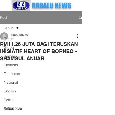
NABALU NEWS
Post
Terkini
nabalunews
Terkini
RM11.26 JUTA BAGI TERUSKAN
Global
INISIATIF HEART OF BORNEO -
Semasa
SHAMSUL ANUAR
Ekonomi
Tempatan
Nasional
English
Politik
Sukan
13 DIS 2020