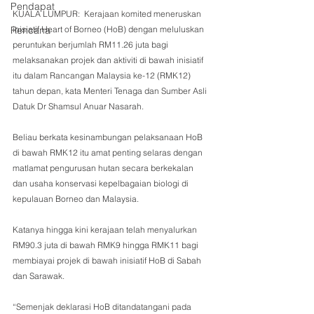
Pendapat
KUALA LUMPUR:  Kerajaan komited meneruskan 
inisiatif Heart of Borneo (HoB) dengan meluluskan 
Rencana
peruntukan berjumlah RM11.26 juta bagi 
melaksanakan projek dan aktiviti di bawah inisiatif 
itu dalam Rancangan Malaysia ke-12 (RMK12) 
tahun depan, kata Menteri Tenaga dan Sumber Asli 
Datuk Dr Shamsul Anuar Nasarah.
Beliau berkata kesinambungan pelaksanaan HoB 
di bawah RMK12 itu amat penting selaras dengan 
matlamat pengurusan hutan secara berkekalan 
dan usaha konservasi kepelbagaian biologi di 
kepulauan Borneo dan Malaysia.
Katanya hingga kini kerajaan telah menyalurkan 
RM90.3 juta di bawah RMK9 hingga RMK11 bagi 
membiayai projek di bawah inisiatif HoB di Sabah 
dan Sarawak.
“Semenjak deklarasi HoB ditandatangani pada 