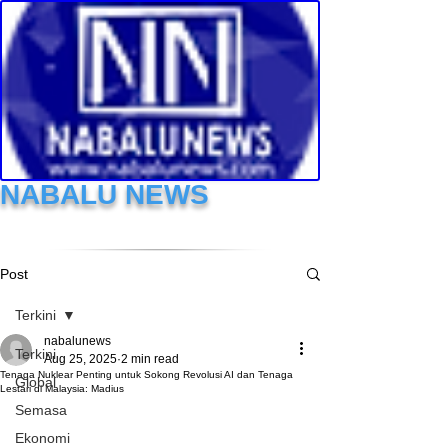
NABALU NEWS
Post
Terkini
nabalunews
Terkini
Aug 25, 2025
2 min read
Tenaga Nuklear Penting untuk Sokong Revolusi AI dan Tenaga
Global
Lestari di Malaysia: Madius
Semasa
Ekonomi