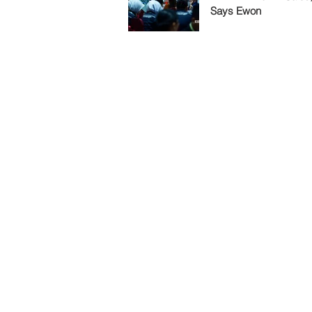
Says Ewon