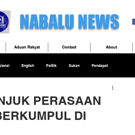
NABALU NEWS
Aduan Rakyat
Contact
About
ional
English
Politik
Sukan
Pendapat
UNJUK PERASAAN
BERKUMPUL DI