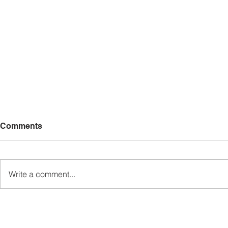
Comments
Write a comment...
Pemaju Mukim Wakili Ewon
Kem Kepim
Sampaikan Sumbangan
SDG Perkas
Kepada Keluarga Mendiang
Telupid Se