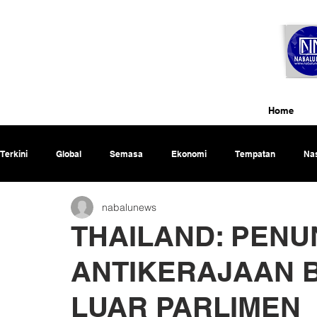
Home
Terkini
Global
Semasa
Ekonomi
Tempatan
Nas
nabalunews
Rencana
THAILAND: PEN
ANTIKERAJAAN 
LUAR PARLIMEN