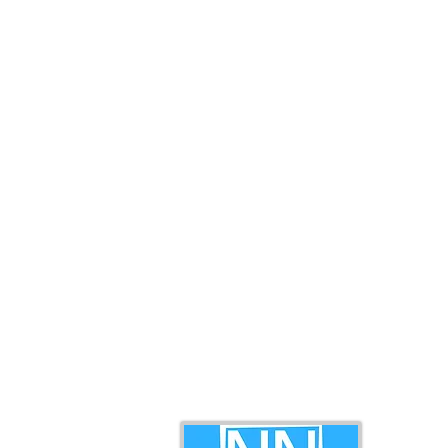
di Kampung Gahui
Masa Hada