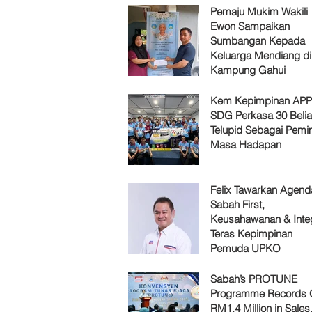
Pemaju Mukim Wakili
Ewon Sampaikan
Sumbangan Kepada
Keluarga Mendiang di
Kampung Gahui
Kem Kepimpinan AP
SDG Perkasa 30 Belia
Telupid Sebagai Pemi
Masa Hadapan
Felix Tawarkan Agenda
Sabah First,
Keusahawanan & Integ
Teras Kepimpinan
Pemuda UPKO
Sabah’s PROTUNE
Programme Records 
RM1.4 Million in Sales