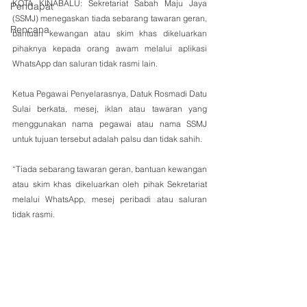
KOTA KINABALU: Sekretariat Sabah Maju Jaya 
Pendapat
(SSMJ) menegaskan tiada sebarang tawaran geran, 
Rencana
bantuan kewangan atau skim khas dikeluarkan 
pihaknya kepada orang awam melalui aplikasi 
WhatsApp dan saluran tidak rasmi lain. 
Ketua Pegawai Penyelarasnya, Datuk Rosmadi Datu 
Sulai berkata, mesej, iklan atau tawaran yang 
menggunakan nama pegawai atau nama SSMJ 
untuk tujuan tersebut adalah palsu dan tidak sahih.	
“Tiada sebarang tawaran geran, bantuan kewangan 
atau skim khas dikeluarkan oleh pihak Sekretariat 
melalui WhatsApp, mesej peribadi atau saluran 
tidak rasmi.