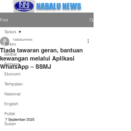
NABALU NEWS
Post
Terkini
nabalunews
Terkini
Tiada tawaran geran, bantuan
Global
kewangan melalui Aplikasi
Semasa
WhatsApp – SSMJ
Ekonomi
Tempatan
Nasional
English
Politik
7 September 2025
Sukan