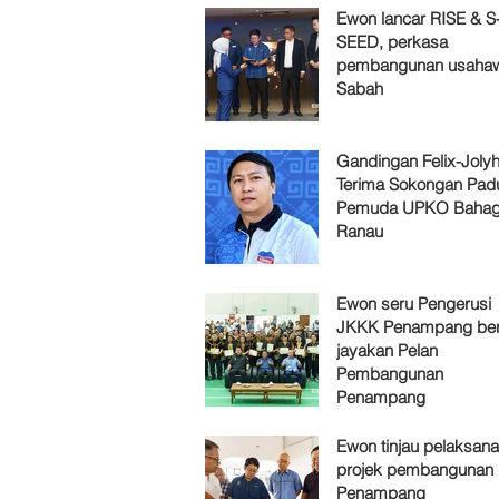
Ewon lancar RISE & S
SEED, perkasa
pembangunan usaha
Sabah
Gandingan Felix-Jol
Terima Sokongan Pad
Pemuda UPKO Bahag
Ranau
Ewon seru Pengerusi
JKKK Penampang ber
jayakan Pelan
Pembangunan
Penampang
Ewon tinjau pelaksan
projek pembangunan 
Penampang