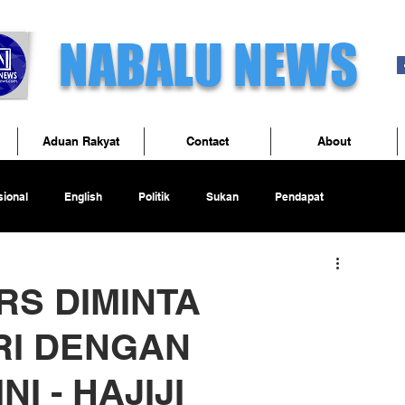
NABALU NEWS
Aduan Rakyat
Contact
About
ional
English
Politik
Sukan
Pendapat
RS DIMINTA
RI DENGAN
I - HAJIJI