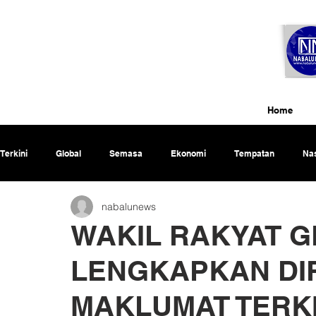
Home
Terkini
Global
Semasa
Ekonomi
Tempatan
Nas
nabalunews
Rencana
WAKIL RAKYAT G
LENGKAPKAN DI
MAKLUMAT TERKIN