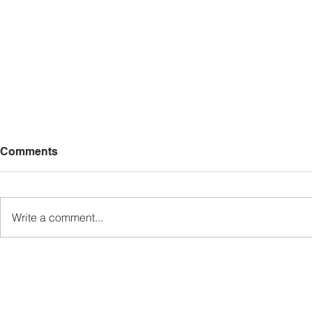
Comments
Write a comment...
Pemaju Mukim Wakili Ewon
Kem Kepim
Sampaikan Sumbangan
SDG Perkas
Kepada Keluarga Mendiang
Telupid Se
di Kampung Gahui
Masa Hada