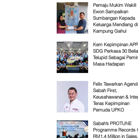
Pemaju Mukim Wakili
Ewon Sampaikan
Sumbangan Kepada
Keluarga Mendiang di
Kampung Gahui
Kem Kepimpinan AP
SDG Perkasa 30 Belia
Telupid Sebagai Pemi
Masa Hadapan
Felix Tawarkan Agenda
Sabah First,
Keusahawanan & Integ
Teras Kepimpinan
Pemuda UPKO
Sabah’s PROTUNE
Programme Records 
RM1.4 Million in Sales