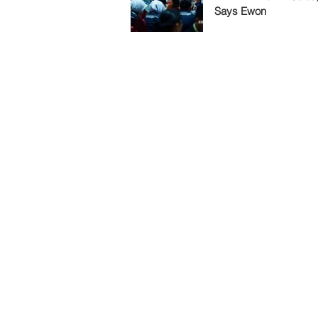
Says Ewon