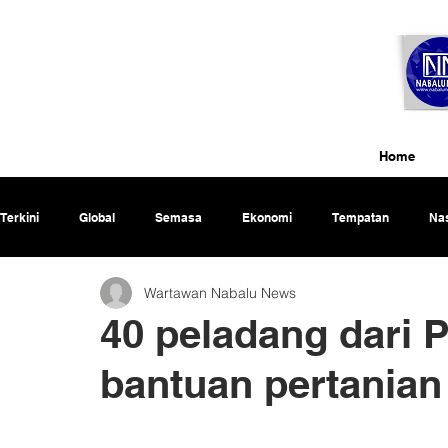
Home
Terkini
Global
Semasa
Ekonomi
Tempatan
Nas
Wartawan Nabalu News
Rencana
40 peladang dari
bantuan pertania