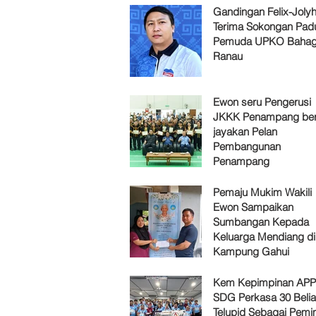
Gandingan Felix-Jol
Terima Sokongan Pad
Pemuda UPKO Bahag
Ranau
Ewon seru Pengerusi
JKKK Penampang ber
jayakan Pelan
Pembangunan
Penampang
Pemaju Mukim Wakili
Ewon Sampaikan
Sumbangan Kepada
Keluarga Mendiang di
Kampung Gahui
Kem Kepimpinan AP
SDG Perkasa 30 Belia
Telupid Sebagai Pemi