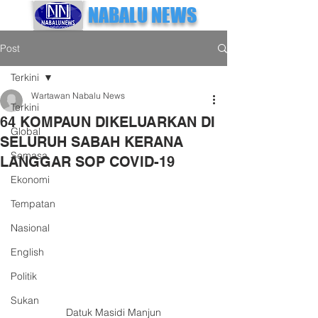
NABALU NEWS
Post
Terkini
Wartawan Nabalu News
Terkini
64 KOMPAUN DIKELUARKAN DI
Global
SELURUH SABAH KERANA
Semasa
LANGGAR SOP COVID-19
Ekonomi
Tempatan
Nasional
English
Politik
Sukan
Datuk Masidi Manjun