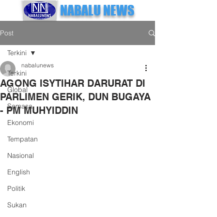
NABALU NEWS
Post
Terkini
nabalunews
Terkini
AGONG ISYTIHAR DARURAT DI
Global
PARLIMEN GERIK, DUN BUGAYA
Semasa
- PM MUHYIDDIN
Ekonomi
Tempatan
Nasional
English
Politik
Sukan