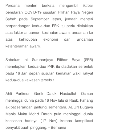
Perdana menteri berkata mengambil iktibar 
penularan COVID-19 susulan Pilihan Raya Negeri 
Sabah pada September lepas, jemaah menteri 
berpandangan kedua-dua PRK itu perlu dielakkan 
atas faktor ancaman kesihatan awam, ancaman ke 
atas kehidupan ekonomi dan ancaman 
ketenteraman awam. 
Sebelum ini, Suruhanjaya Pilihan Raya (SPR) 
menetapkan kedua-dua PRK itu diadakan serentak 
pada 16 Jan depan susulan kematian wakil rakyat 
kedua-dua kawasan tersebut.
Ahli Parlimen Gerik Datuk Hasbullah Osman 
meninggal dunia pada 16 Nov lalu di Raub, Pahang 
akibat serangan jantung, sementara, ADUN Bugaya 
Manis Muka Mohd Darah pula meninggal dunia 
keesokan harinya (17 Nov) kerana komplikasi 
penyakit buah pinggang. – Bernama 