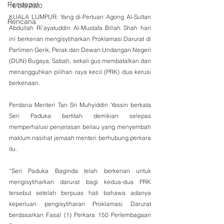
Pendapat
16 DIS 2020
KUALA LUMPUR: Yang di-Pertuan Agong Al-Sultan 
Rencana
Abdullah Ri’ayatuddin Al-Mustafa Billah Shah hari 
ini berkenan mengisytiharkan Proklamasi Darurat di 
Parlimen Gerik, Perak dan Dewan Undangan Negeri 
(DUN) Bugaya, Sabah, sekali gus membatalkan dan 
menangguhkan pilihan raya kecil (PRK) dua kerusi 
berkenaan.
Perdana Menteri Tan Sri Muhyiddin Yassin berkata 
Seri Paduka bertitah demikian selepas 
memperhalusi penjelasan beliau yang menyembah 
maklum nasihat jemaah menteri berhubung perkara 
itu.
“Seri Paduka Baginda telah berkenan untuk 
mengisytiharkan darurat bagi kedua-dua PRK 
tersebut setelah berpuas hati bahawa adanya 
keperluan pengisytiharan Proklamasi Darurat 
berdasarkan Fasal (1) Perkara 150 Perlembagaan 