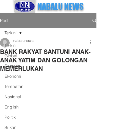
NABALU NEWS
Post
Terkini
nabalunews
Terkini
BANK RAKYAT SANTUNI ANAK-
Global
ANAK YATIM DAN GOLONGAN
Semasa
MEMERLUKAN
Ekonomi
Tempatan
Nasional
English
Politik
Sukan