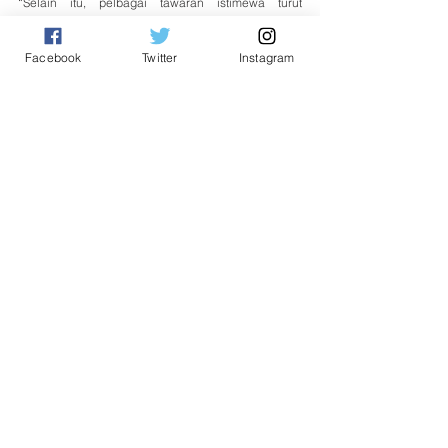
“Selain itu, pelbagai tawaran istimewa turut 
ditawarkan seperti Kempen Rebat Petrol, Rebat 
Barangan Runcit serta Rebat Emas. Untuk maklumat 
Facebook
Twitter
Instagram
lanjut mengenai kempen ini.
“Orang ramai boleh layari laman media sosial rasmi 
@mybankrakyat dan laman sesawang 
www.bankrakyat.com.my, hubungi Pusat Panggilan 
Bank Rakyat di 1-300-80-5454, atau kunjungi mana-
mana cawangan Bank Rakyat yang berhampiran,” 
katanya.
Tags:
Ewon Benedick
Tempatan
See All
Related Posts