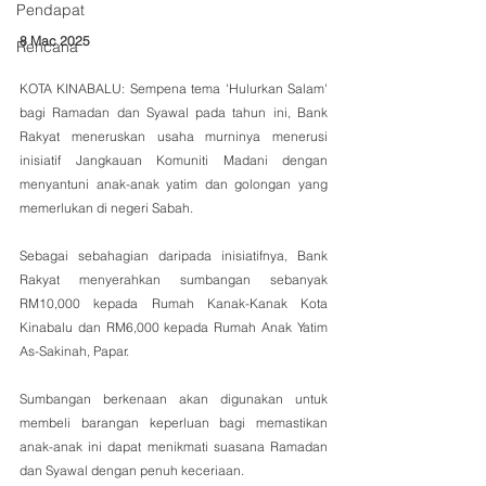
Pendapat
8 Mac 2025
Rencana
KOTA KINABALU: Sempena tema 'Hulurkan Salam' 
bagi Ramadan dan Syawal pada tahun ini, Bank 
Rakyat meneruskan usaha murninya menerusi 
inisiatif Jangkauan Komuniti Madani dengan 
menyantuni anak-anak yatim dan golongan yang 
memerlukan di negeri Sabah.
Sebagai sebahagian daripada inisiatifnya, Bank 
Rakyat menyerahkan sumbangan sebanyak 
RM10,000 kepada Rumah Kanak-Kanak Kota 
Kinabalu dan RM6,000 kepada Rumah Anak Yatim 
As-Sakinah, Papar.
Sumbangan berkenaan akan digunakan untuk 
membeli barangan keperluan bagi memastikan 
anak-anak ini dapat menikmati suasana Ramadan 
dan Syawal dengan penuh keceriaan.