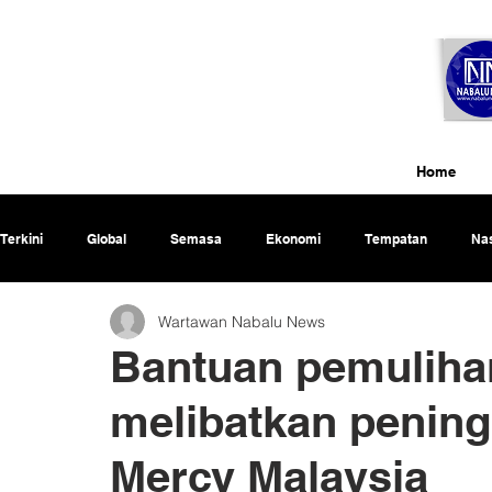
Home
Terkini
Global
Semasa
Ekonomi
Tempatan
Nas
Wartawan Nabalu News
Rencana
Bantuan pemulihan
melibatkan penin
Mercy Malaysia