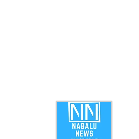
ABO
Nabal
news 