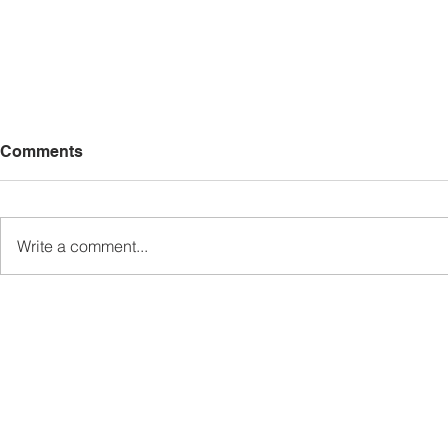
Comments
Write a comment...
Madius persoal status wang
TDM laksa
rampasan RM114 juta kes
penambahba
rasuah Jabatan Air Sabah
pengambila