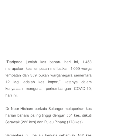
“Daripada jumlah kes baharu hari ini, 1,458 
merupakan kes tempatan melibatkan 1,099 warga 
tempatan dan 359 bukan warganegara sementara 
12 lagi adalah kes import,” katanya dalam 
kenyataan mengenai perkembangan COVID-19, 
hari ini.
Dr Noor Hisham berkata Selangor melaporkan kes 
harian baharu paling tinggi dengan 551 kes, diikuti 
Sarawak (222 kes) dan Pulau Pinang (178 kes). 
Sementara itu, beliau berkata sebanyak 162 kes 