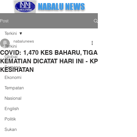
NABALU NEWS
Post
Terkini
nabalunews
Terkini
COVID: 1,470 KES BAHARU, TIGA
Global
KEMATIAN DICATAT HARI INI - KP
Semasa
KESIHATAN
Ekonomi
Tempatan
Nasional
English
Politik
Sukan