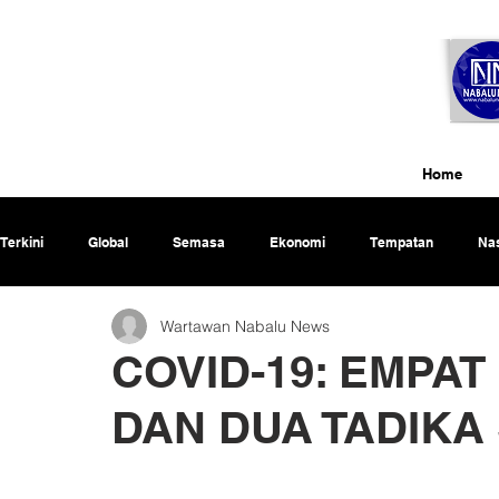
Home
Terkini
Global
Semasa
Ekonomi
Tempatan
Nas
Wartawan Nabalu News
Rencana
COVID-19: EMPAT
DAN DUA TADIKA