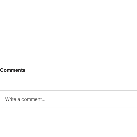
Comments
Write a comment...
MINDET Sports strengthens
Sukan MIN
camaraderie, cooperation
semangat k
among agencies
kerjasama 