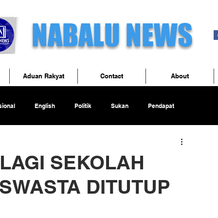
NABALU NEWS
Aduan Rakyat
Contact
About
ional
English
Politik
Sukan
Pendapat
 LAGI SEKOLAH
 SWASTA DITUTUP