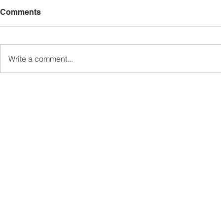
Comments
Write a comment...
Gandingan Felix-Jolyhame
Ewon seru 
Terima Sokongan Padu
Penampang
Pemuda UPKO Bahagian
jayakan Pe
Ranau
Pembangun