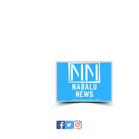
ABO
Nabal
news 