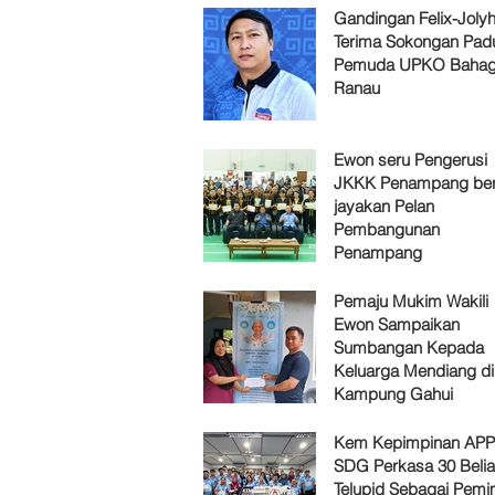
Gandingan Felix-Jol
Terima Sokongan Pad
Pemuda UPKO Bahag
Ranau
Ewon seru Pengerusi
JKKK Penampang ber
jayakan Pelan
Pembangunan
Penampang
Pemaju Mukim Wakili
Ewon Sampaikan
Sumbangan Kepada
Keluarga Mendiang di
Kampung Gahui
Kem Kepimpinan AP
SDG Perkasa 30 Belia
Telupid Sebagai Pemi