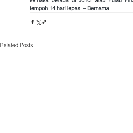
semasa berada di Johor atau Pulau Pina
tempoh 14 hari lepas. – Bernama 
Related Posts