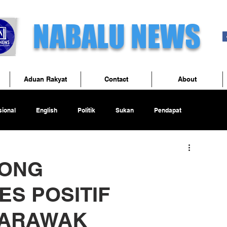
NABALU NEWS
Aduan Rakyat
Contact
About
ional
English
Politik
Sukan
Pendapat
LONG
S POSITIF
SARAWAK