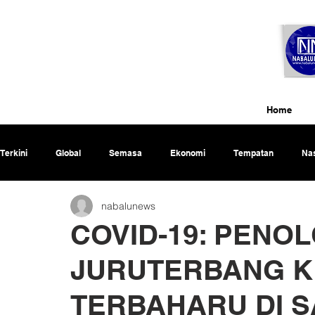
Home
Terkini
Global
Semasa
Ekonomi
Tempatan
Nas
nabalunews
Rencana
COVID-19: PENO
JURUTERBANG KE
TERBAHARU DI 