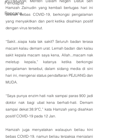
PUTRAJAYA: Menteri Dalam Negeri Datuk Seri 
Pendapat
Hamzah Zainudin yang kembali bertugas hari ini 
Rencana
setelah bebas COVID-19, berkongsi pengalaman 
yang menyakitkan dan perit ketika disahkan positif 
dengan virus tersebut.
“Sakit...siapa kata tak sakit? Seluruh badan terasa 
macam kalau demam urat. Lemah badan dan kalau 
sakit kepala macam saya kena, Allah...macam nak 
meletup kepala,” katanya ketika berkongsi 
pengalaman tersebut, dalam sidang media di sini 
hari ini, mengenai status pendaftaran PEJUANG dan 
MUDA.
“Saya punya enzim hati naik sampai paras 900 jadi 
doktor nak bagi ubat kena berhati-hati. Demam 
sampai dekat 38.9°C,” kata Hamzah yang disahkan 
positif COVID-19 pada 12 Jan.
Hamzah juga menyatakan walaupun beliau kini 
bebas COVID-19, namun beliau terpaksa menjalani 