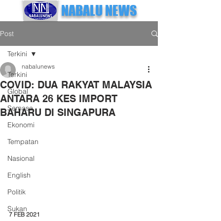
NABALU NEWS
Post
Terkini
nabalunews
Terkini
COVID: DUA RAKYAT MALAYSIA
Global
ANTARA 26 KES IMPORT
Semasa
BAHARU DI SINGAPURA
Ekonomi
Tempatan
Nasional
English
Politik
Sukan
7 FEB 2021