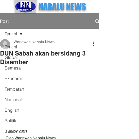
NABALU NEWS
Post
Terkini
Wartawan Nabalu News
Terkini
DUN Sabah akan bersidang 3
Global
Disember
Semasa
Ekonomi
Tempatan
Nasional
English
Politik
Sukan
17 Nov 2021
Oleh Wartawan Nabalu News