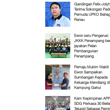
Gandingan Felix-Jol
Terima Sokongan Pad
Pemuda UPKO Bahag
Ranau
Ewon seru Pengerusi
JKKK Penampang ber
jayakan Pelan
Pembangunan
Penampang
Pemaju Mukim Wakili
Ewon Sampaikan
Sumbangan Kepada
Keluarga Mendiang di
Kampung Gahui
Kem Kepimpinan AP
SDG Perkasa 30 Belia
Telupid Sebagai Pemi