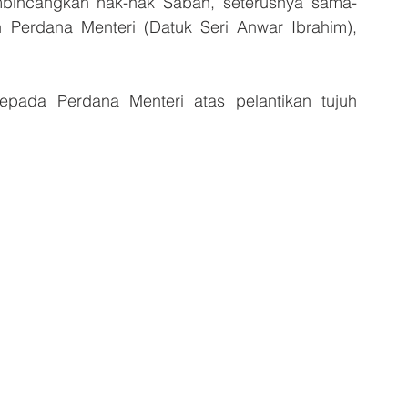
bincangkan hak-hak Sabah, seterusnya sama-
 Perdana Menteri (Datuk Seri Anwar Ibrahim), 
.
ada Perdana Menteri atas pelantikan tujuh 