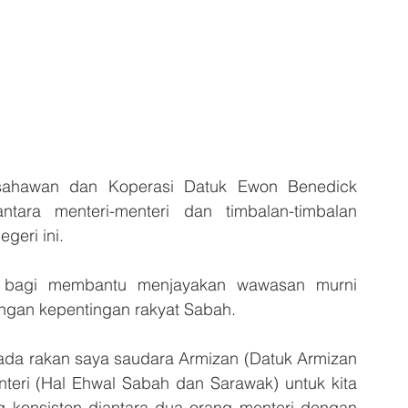
hawan dan Koperasi Datuk Ewon Benedick 
ara menteri-menteri dan timbalan-timbalan 
geri ini.
ng bagi membantu menjayakan wawasan murni 
ngan kepentingan rakyat Sabah.
da rakan saya saudara Armizan (Datuk Armizan 
teri (Hal Ehwal Sabah dan Sarawak) untuk kita 
konsisten diantara dua orang menteri dengan 