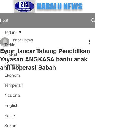
NABALU NEWS
Post
Terkini
nabalunews
Terkini
Ewon lancar Tabung Pendidikan
Global
Yayasan ANGKASA bantu anak
Semasa
ahli koperasi Sabah
Ekonomi
Tempatan
Nasional
English
Politik
Sukan