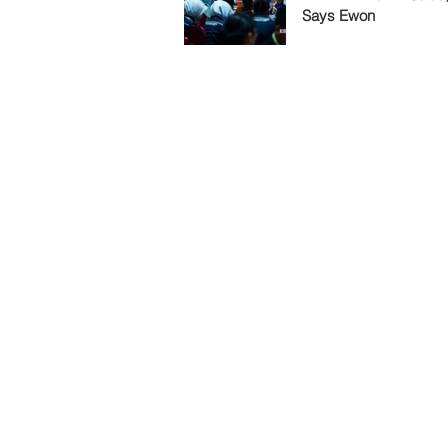
Says Ewon