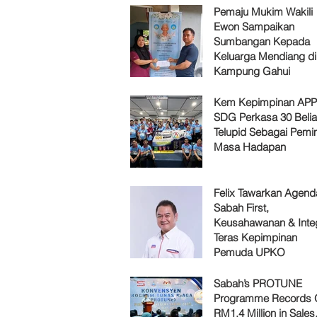
Pemaju Mukim Wakili
Ewon Sampaikan
Sumbangan Kepada
Keluarga Mendiang di
Kampung Gahui
Kem Kepimpinan AP
SDG Perkasa 30 Belia
Telupid Sebagai Pemi
Masa Hadapan
Felix Tawarkan Agenda
Sabah First,
Keusahawanan & Integ
Teras Kepimpinan
Pemuda UPKO
Sabah’s PROTUNE
Programme Records 
RM1.4 Million in Sales