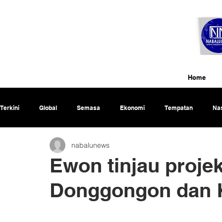
Home
Terkini
Global
Semasa
Ekonomi
Tempatan
Nas
nabalunews
Rencana
Ewon tinjau projek
Donggongon dan 