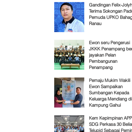
Gandingan Felix-Jol
Terima Sokongan Pad
Pemuda UPKO Bahag
Ranau
Ewon seru Pengerusi
JKKK Penampang ber
jayakan Pelan
Pembangunan
Penampang
Pemaju Mukim Wakili
Ewon Sampaikan
Sumbangan Kepada
Keluarga Mendiang di
Kampung Gahui
Kem Kepimpinan AP
SDG Perkasa 30 Belia
Telupid Sebagai Pemi